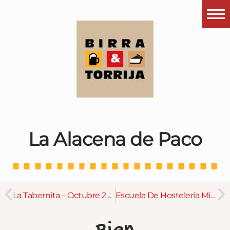
Portada
¿Esto que es pués?
Últimas visitas
Todos los garitos
Se me apetece…
La Alacena de Paco
Por el mundo
Contactar
Instagram
La Tabernita – Octubre 2023
Escuela De Hostelería Miralbueno