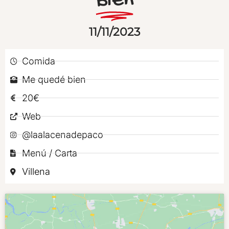
Bien
11/11/2023
Comida
Me quedé bien
20€
Web
@laalacenadepaco
Menú / Carta
Villena