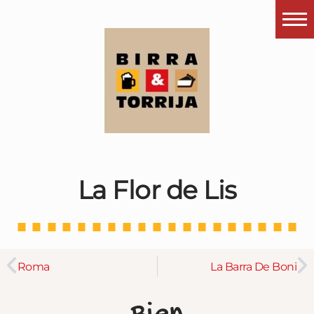
Portada
¿Esto que es pués?
Últimas visitas
Todos los garitos
Se me apetece…
La Flor de Lis
Por el mundo
Contactar
Instagram
Roma
La Barra De Boni