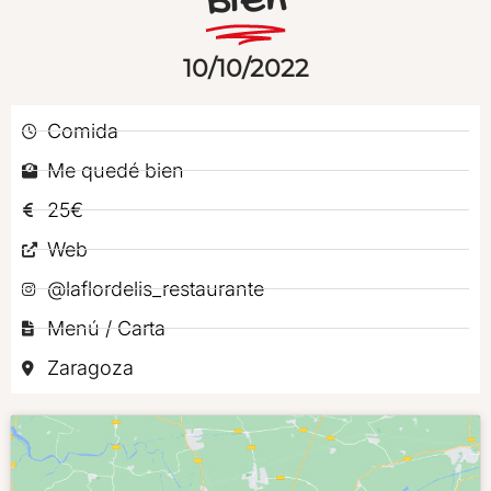
Bien
10/10/2022
Comida
Me quedé bien
25€
Web
@laflordelis_restaurante
Menú / Carta
Zaragoza