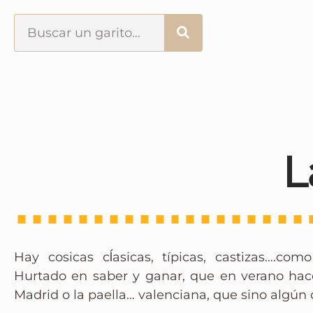
Portada
¿Esto que es pués?
Últimas visitas
L
Todos los garitos
Se me apetece…
Hay cosicas cĺasicas, típicas, castizas….c
Por el mundo
Hurtado en saber y ganar, que en verano hace
Madrid o la paella… valenciana, que sino algún
Contactar