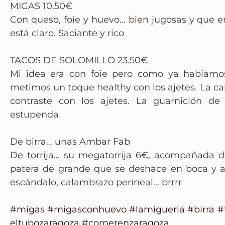
MIGAS 10.50€
Con queso, foie y huevo… bien jugosas y que e
está claro. Saciante y rico
TACOS DE SOLOMILLO 23.50€
Mi idea era con foie pero como ya habíamo
metimos un toque healthy con los ajetes. La ca
contraste con los ajetes. La guarnición de
estupenda
De birra… unas Ambar Fab
De torrija… su megatorrija 6€, acompañada d
patera de grande que se deshace en boca y a
escándalo, calambrazo perineal… brrrr
#migas
#migasconhuevo
#lamigueria
#birra
#
eltubozaragoza
#comerenzaragoza