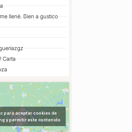
a
me llené. Bien a gustico
gueriazgz
 Carta
oza
ic para aceptar cookies de
ng y permitir este contenido