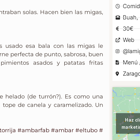
Comid
ntraban solas. Hacen bien las migas,
Buah, 
30€
Web
s usado esa bala con las migas le
@lami
rne perfecta de punto, sabrosa, buen
Menú /
 pimientos asados y patatas fritas
Zarag
e helado (de turrón?). Es como una
 tope de canela y caramelizado. Un
Haz cl
marketi
torrija
#ambarfab
#ambar
#eltubo
#