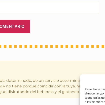
 día determinado, de un servicio determinado (o varios a
r y no tiene porque coincidir con la tuya, hay gustos dife
Para ofrecer la
gue disfrutando del bebercio y el glotoneo.
almacenar y/o a
tecnologías no
o las identifica