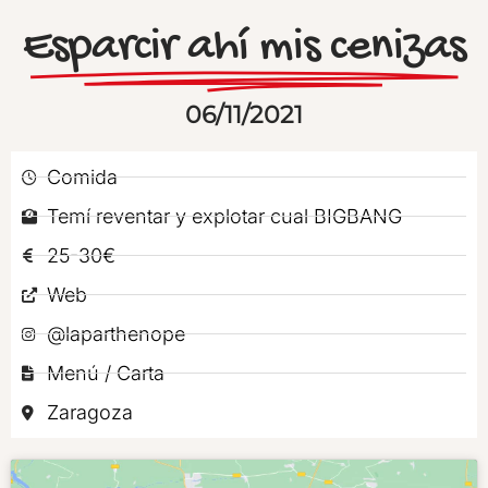
Esparcir ahí mis cenizas
06/11/2021
Comida
Temí reventar y explotar cual BIGBANG
25-30€
Web
@laparthenope
Menú / Carta
Zaragoza