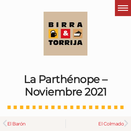
Portada
¿Esto que es pués?
Últimas visitas
Todos los garitos
Se me apetece…
La Parthénope –
Por el mundo
Noviembre 2021
Contactar
Instagram
El Barón
El Colmado