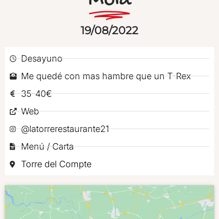
Mola
19/08/2022
Desayuno
Me quedé con mas hambre que un T-Rex
35-40€
Web
@latorrerestaurante21
Menú / Carta
Torre del Compte