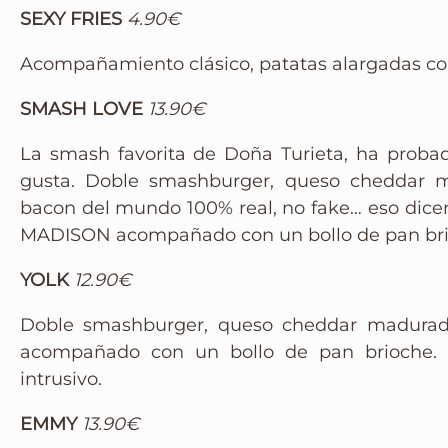
SEXY FRIES
4.90€
Instagram
Acompañamiento clásico, patatas alargadas con
SMASH LOVE
13.90€
La smash favorita de Doña Turieta, ha probad
gusta. Doble smashburger, queso cheddar m
bacon del mundo 100% real, no fake… eso dicen
MADISON acompañado con un bollo de pan br
YOLK
12.90€
Doble smashburger, queso cheddar madurado,
acompañado con un bollo de pan brioche. E
intrusivo.
EMMY
13.90€