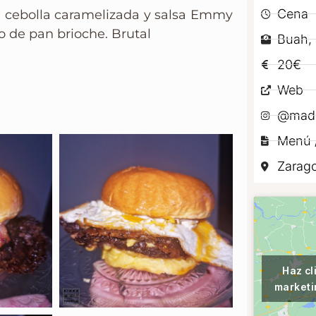
Cena
 cebolla caramelizada y salsa Emmy
 de pan brioche. Brutal
Buah, 
20€
Web
@madi
Menú /
Zarag
Haz cl
marketi