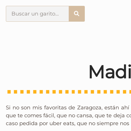
Portada
¿Esto que es pués?
Últimas visitas
Madi
Todos los garitos
Se me apetece…
Si no son mis favoritas de Zaragoza, están ahí
Por el mundo
que te comes fácil, que no cansa, que te deja 
caso pedida por uber eats, que no siempre nos
Contactar