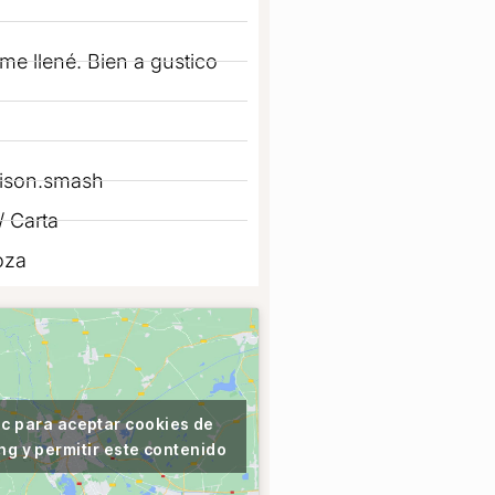
me llené. Bien a gustico
son.smash
 Carta
oza
ic para aceptar cookies de
ng y permitir este contenido