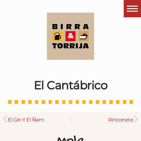
Portada
¿Esto que es pués?
Últimas visitas
Todos los garitos
Se me apetece…
El Cantábrico
Por el mundo
Contactar
Instagram
El Gin Y El Ñam
Rinconete