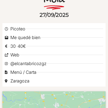
Mola
27/09/2025
Picoteo
Me quedé bien
30-40€
Web
@elcantabricozgz
Menú / Carta
Zaragoza