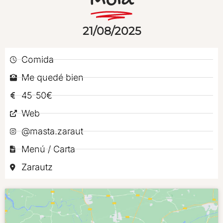
Mola
21/08/2025
Comida
Me quedé bien
45-50€
Web
@masta.zaraut
Menú / Carta
Zarautz