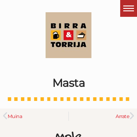
Portada
¿Esto que es pués?
Últimas visitas
Todos los garitos
Se me apetece…
Masta
Por el mundo
Contactar
Instagram
Muina
Arrate