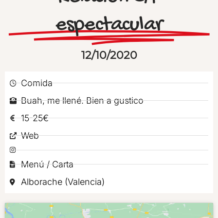
espectacular
12/10/2020
Comida
Buah, me llené. Bien a gustico
15-25€
Web
Menú / Carta
Alborache (Valencia)