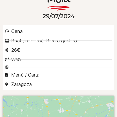
Mola
29/07/2024
Cena
Buah, me llené. Bien a gustico
26€
Web
Menú / Carta
Zaragoza