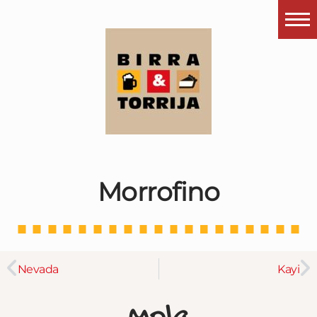
Portada
¿Esto que es pués?
Últimas visitas
Todos los garitos
Se me apetece…
Morrofino
Por el mundo
Contactar
Instagram
Nevada
Kayi