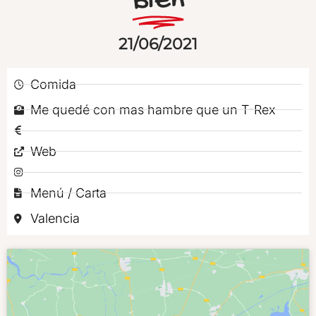
Bien
21/06/2021
Comida
Me quedé con mas hambre que un T-Rex
Web
Menú / Carta
Valencia