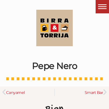
Portada
¿Esto que es pués?
Últimas visitas
Todos los garitos
Se me apetece…
Pepe Nero
Por el mundo
Contactar
Instagram
Canyamel
Smart Bar