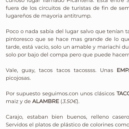
curioso lugar llamado Picantería. Está entre 
Instagram
fuera de los circuitos de turistas de fin de 
lugareños de mayoria antitrump.
Poco o nada sabía del lugar salvo que tenían ta
pintoresco que se hace mas grande de lo que
tarde, está vacío, solo un amable y mariachi 
solo por bajo del compa pero que puede hacern
Vale, guay, tacos tacos tacossss. Unas
EMP
picojosas.
Por supuesto seguimos.con unos clásicos
TAC
maiz y de
ALAMBRE
(
3.50€
).
Carajo, estaban bien buenos, relleno case
Servidos el platos de plástico de colorines com