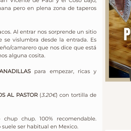
San Vicente de Paul y el Coso bajo,
semana pero en plena zona de taperos
cos. Al entrar nos sorprende un sitio
 se vislumbra desde la entrada. Es
dueño/camarero que nos dice que está
os alguna cosita.
ANADILLAS
para empezar, ricas y
OS AL PASTOR
(
3.20€
) con tortilla de
ro chup chup. 100% recomendable.
o suele ser habitual en Mexico.