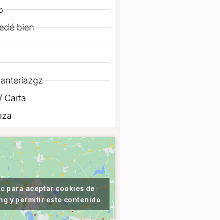
o
edé bien
anteriazgz
 Carta
oza
ic para aceptar cookies de
ng y permitir este contenido