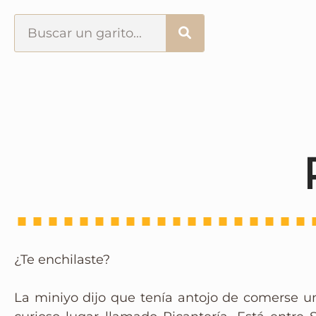
Portada
¿Esto que es pués?
Últimas visitas
Todos los garitos
Se me apetece…
¿Te enchilaste?
Por el mundo
La miniyo dijo que tenía antojo de comerse u
Contactar