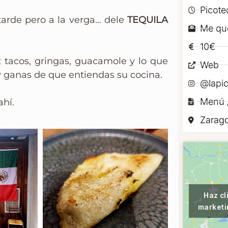
Picote
tarde pero a la verga… dele
TEQUILA
Me qu
10€
: tacos, gringas, guacamole y lo que
Web
y ganas de que entiendas su cocina.
@lapic
Menú /
ahí.
Zarag
Haz cl
marketi