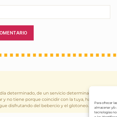
 día determinado, de un servicio determinado (o varios a
r y no tiene porque coincidir con la tuya, hay gustos dife
Para ofrecer la
gue disfrutando del bebercio y el glotoneo.
almacenar y/o a
tecnologías no
o las identifica