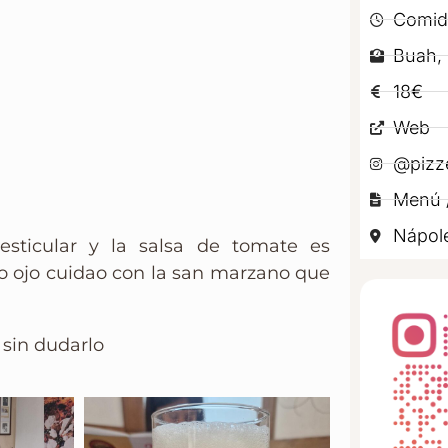
Comid
Buah, 
18€
Web
@pizze
Menú /
Nápol
sticular y la salsa de tomate es
ero ojo cuidao con la san marzano que
 sin dudarlo