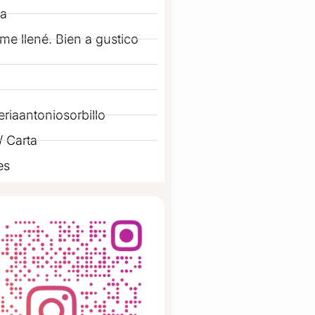
a
me llené. Bien a gustico
riaantoniosorbillo
 Carta
es