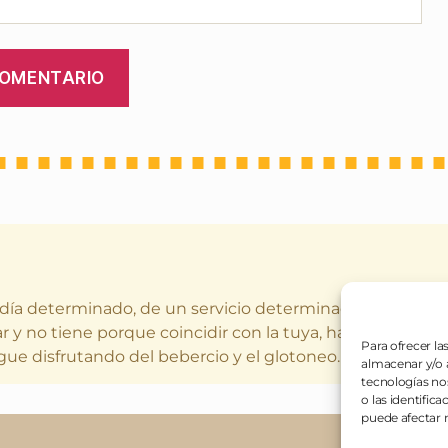
 día determinado, de un servicio determinado (o varios a
r y no tiene porque coincidir con la tuya, hay gustos dife
Para ofrecer la
gue disfrutando del bebercio y el glotoneo.
almacenar y/o a
tecnologías no
o las identifica
puede afectar n