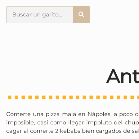
Portada
¿Esto que es pués?
Últimas visitas
Ant
Todos los garitos
Se me apetece…
Comerte una pizza mala en Nápoles, a poco q
Por el mundo
imposible, casi como llegar impoluto del chu
cagar al comerte 2 kebabs bien cargados de sal
Contactar