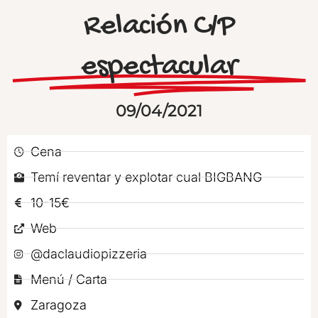
Relación C/P
espectacular
09/04/2021
Cena
Temí reventar y explotar cual BIGBANG
10-15€
Web
@daclaudiopizzeria
Menú / Carta
Zaragoza