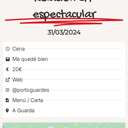
espectacular
31/03/2024
Cena
Me quedé bien
20€
Web
@portoguardes
Menú / Carta
A Guarda