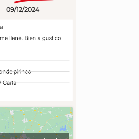
09/12/2024
a
me llené. Bien a gustico
ndelpirineo
 Carta