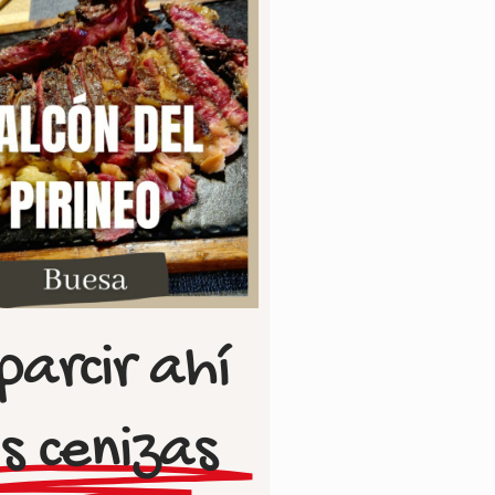
parcir ahí
s cenizas