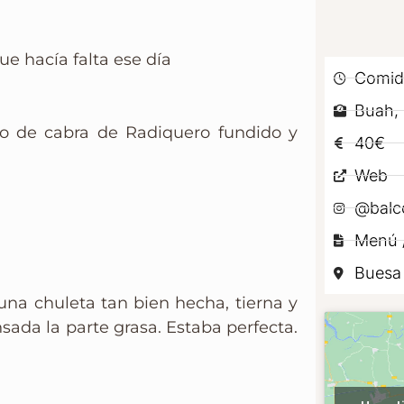
ue hacía falta ese día
Comid
Buah, 
o de cabra de Radiquero fundido y
40€
Web
@balco
Menú /
Buesa
a chuleta tan bien hecha, tierna y
ada la parte grasa. Estaba perfecta.