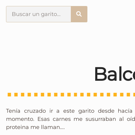
Portada
¿Esto que es pués?
Últimas visitas
Balc
Todos los garitos
Se me apetece…
Tenía cruzado ir a este garito desde hací
Por el mundo
momento. Esas carnes me susurraban al oíd
proteina me llaman….
Contactar