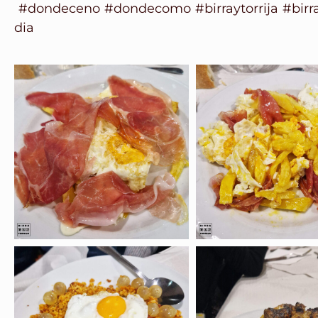
#dondeceno
#dondecomo
#birraytorrija
#birr
dia