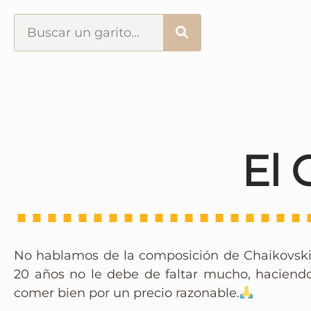
Portada
¿Esto que es pués?
Últimas visitas
El 
Todos los garitos
Se me apetece…
No hablamos de la composición de Chaikovski s
Por el mundo
20 años no le debe de faltar mucho, haciend
comer bien por un precio razonable.
Contactar