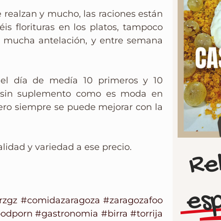
e realzan y mucho, las raciones están
s florituras en los platos, tampoco
n mucha antelación, y entre semana
el día de medía 10 primeros y 10
va sin suplemento como es moda en
pero siempre se puede mejorar con la
lidad y variedad a ese precio.
Re
es
rzgz
#comidazaragoza
#zaragozafoo
oodporn
#gastronomia
#birra
#torrija