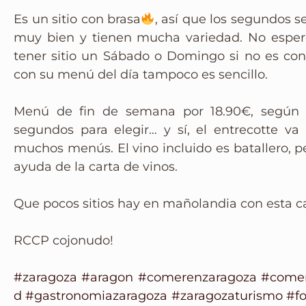
Instagram
Es un sitio con brasa
, así que los segundos s
muy bien y tienen mucha variedad. No esperéi
tener sitio un Sábado o Domingo si no es co
con su menú del día tampoco es sencillo.
Menú de fin de semana por 18.90€, según 
segundos para elegir… y sí, el entrecotte 
muchos menús. El vino incluido es batallero, 
ayuda de la carta de vinos.
Que pocos sitios hay en mañolandia con esta ca
RCCP cojonudo!
#zaragoza
#aragon
#comerenzaragoza
#come
d
#gastronomiazaragoza
#zaragozaturismo
#f