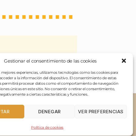
Gestionar el consentimiento de las cookies
 veces), de unos platos
rentes para todo. Si en algo
s mejores experiencias, utilizamos tecnologías como las cookies para
cceder a la información del dispositivo. El consentimiento de estas
s permitirá procesar datos como el comportamiento de navegación
ciones únicas en este sitio. No consentir o retirar el consentimiento,
egativamente a ciertas características y funciones.
PTAR
DENEGAR
VER PREFERENCIAS
Birra y Torrija © 2022
Política de cookies