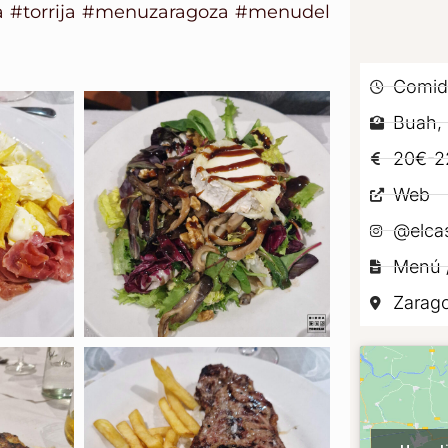
a
#torrija
#menuzaragoza
#menudel
Comid
Buah, 
20€-2
Web
@elca
Menú /
Zarag