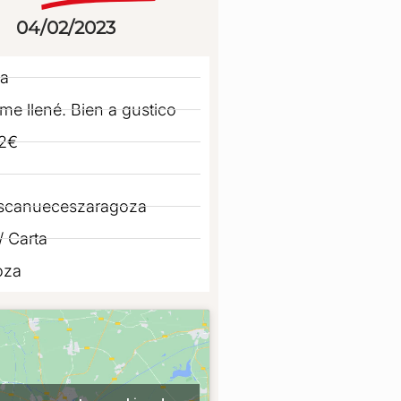
04/02/2023
a
me llené. Bien a gustico
2€
scanueceszaragoza
 Carta
oza