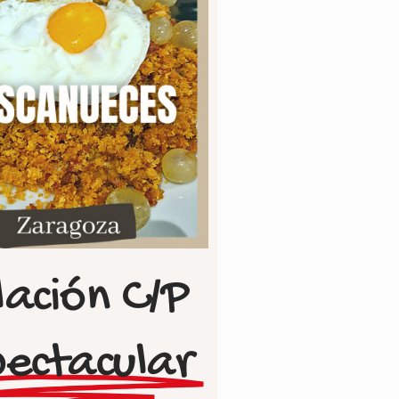
lación C/P
pectacular