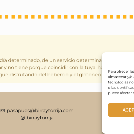
 día determinado, de un servicio determinado (o varios a
r y no tiene porque coincidir con la tuya, hay gustos dife
Para ofrecer la
gue disfrutando del bebercio y el glotoneo.
almacenar y/o a
tecnologías no
o las identifica
puede afectar n
ACE
pasapues@birraytorrija.com
birraytorrija