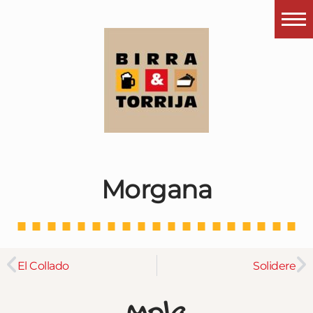
Portada
¿Esto que es pués?
Últimas visitas
Todos los garitos
Se me apetece…
Morgana
Por el mundo
Contactar
Instagram
El Collado
Solidere