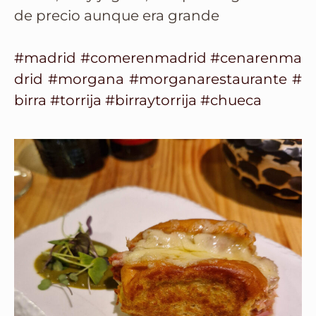
de precio aunque era grande
#madrid
#comerenmadrid
#cenarenma
drid
#morgana
#morganarestaurante
#
birra
#torrija
#birraytorrija
#chueca