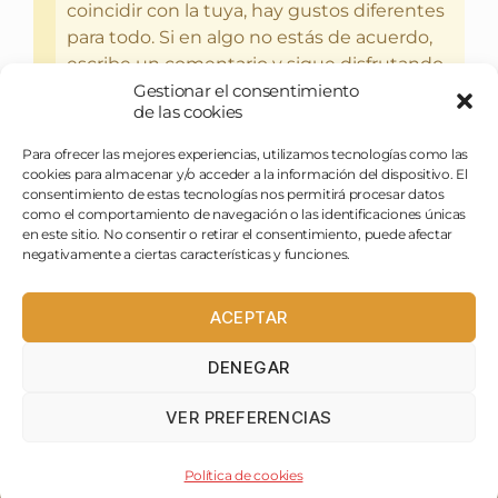
coincidir con la tuya, hay gustos diferentes
para todo. Si en algo no estás de acuerdo,
escribe un comentario y sigue disfrutando
Gestionar el consentimiento
del bebercio y el glotoneo.
de las cookies
Para ofrecer las mejores experiencias, utilizamos tecnologías como las
cookies para almacenar y/o acceder a la información del dispositivo. El
consentimiento de estas tecnologías nos permitirá procesar datos
como el comportamiento de navegación o las identificaciones únicas
en este sitio. No consentir o retirar el consentimiento, puede afectar
negativamente a ciertas características y funciones.
ACEPTAR
DENEGAR
pasapues@birraytorrija.com
VER PREFERENCIAS
birraytorrija
Política de cookies
Birra y Torrija © 2022