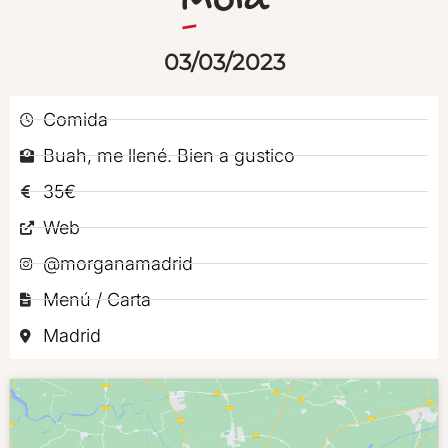
Mola
03/03/2023
Comida
Buah, me llené. Bien a gustico
35€
Web
@morganamadrid
Menú / Carta
Madrid