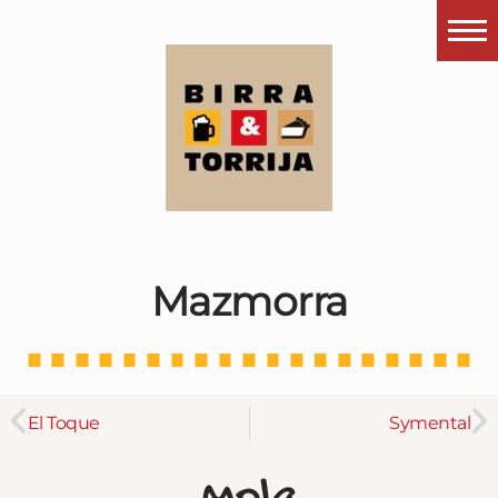
Portada
¿Esto que es pués?
Últimas visitas
Todos los garitos
Se me apetece…
Mazmorra
Por el mundo
Contactar
Instagram
El Toque
Symental