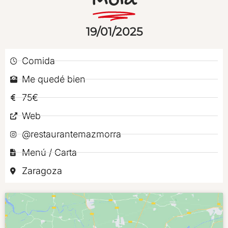
Mola
19/01/2025
Comida
Me quedé bien
75€
Web
@restaurantemazmorra
Menú / Carta
Zaragoza