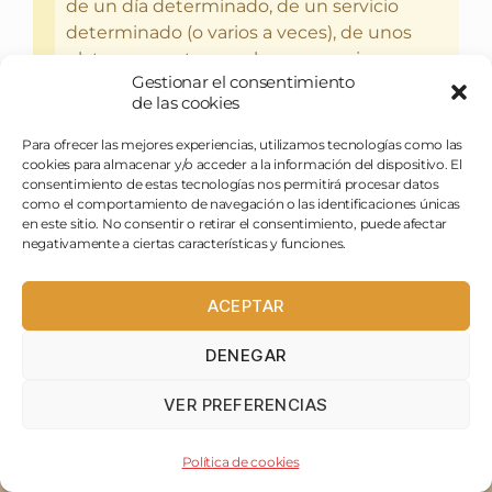
de un día determinado, de un servicio
determinado (o varios a veces), de unos
platos concretos, por lo que es mi
Gestionar el consentimiento
experiencia particular y no tiene porque
de las cookies
coincidir con la tuya, hay gustos diferentes
para todo. Si en algo no estás de acuerdo,
Para ofrecer las mejores experiencias, utilizamos tecnologías como las
escribe un comentario y sigue disfrutando
cookies para almacenar y/o acceder a la información del dispositivo. El
consentimiento de estas tecnologías nos permitirá procesar datos
del bebercio y el glotoneo.
como el comportamiento de navegación o las identificaciones únicas
en este sitio. No consentir o retirar el consentimiento, puede afectar
negativamente a ciertas características y funciones.
ACEPTAR
DENEGAR
VER PREFERENCIAS
Política de cookies