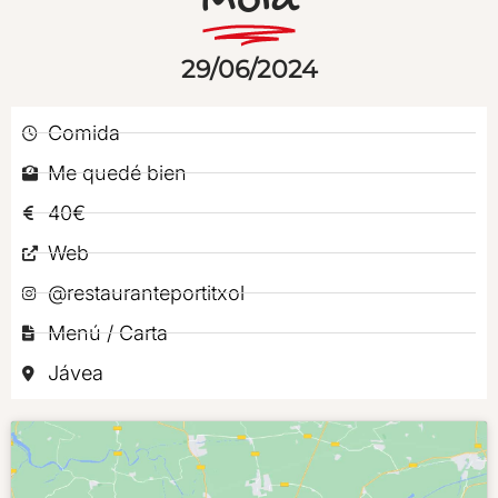
Mola
29/06/2024
Comida
Me quedé bien
40€
Web
@restauranteportitxol
Menú / Carta
Jávea