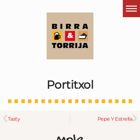
Portada
¿Esto que es pués?
Últimas visitas
Todos los garitos
Se me apetece…
Portitxol
Por el mundo
Contactar
Instagram
Tasty
Pepe Y Estrella