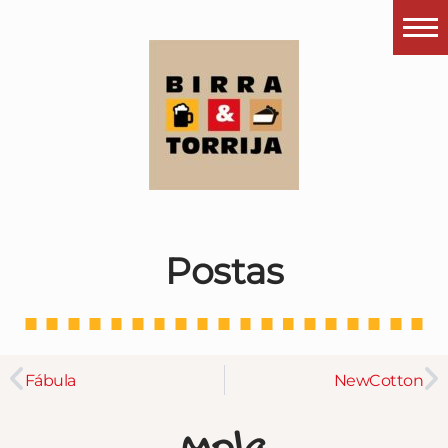
Portada
¿Esto que es pués?
Últimas visitas
Todos los garitos
Se me apetece…
Postas
Por el mundo
Contactar
Instagram
Fábula
NewCotton