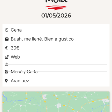
Mola
01/05/2026
Cena
Buah, me llené. Bien a gustico
30€
Web
Menú / Carta
Aranjuez