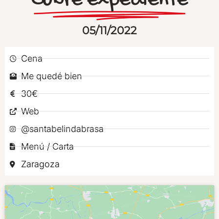
Cubre expediente
05/11/2022
Cena
Me quedé bien
30€
Web
@santabelindabrasa
Menú / Carta
Zaragoza