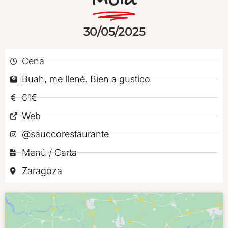
Mola
30/05/2025
Cena
Buah, me llené. Bien a gustico
61€
Web
@sauccorestaurante
Menú / Carta
Zaragoza