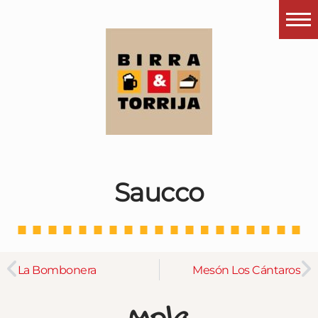
Portada
¿Esto que es pués?
Últimas visitas
Todos los garitos
Se me apetece…
Saucco
Por el mundo
Contactar
Instagram
La Bombonera
Mesón Los Cántaros