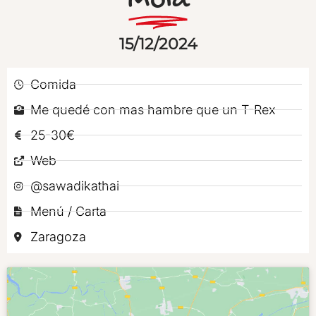
Mola
15/12/2024
Comida
Me quedé con mas hambre que un T-Rex
25-30€
Web
@sawadikathai
Menú / Carta
Zaragoza