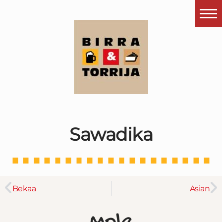
Portada
¿Esto que es pués?
Últimas visitas
Todos los garitos
Se me apetece…
Sawadika
Por el mundo
Contactar
Instagram
Bekaa
Asian