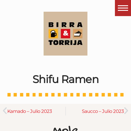
Portada
¿Esto que es pués?
Últimas visitas
Todos los garitos
Se me apetece…
Shifu Ramen
Por el mundo
Contactar
Instagram
Kamado – Julio 2023
Saucco – Julio 2023