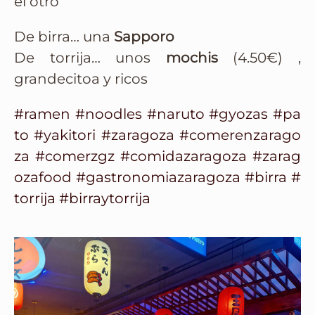
el otro
De birra… una
Sapporo
De torrija… unos
mochis
(4.50€) ,
grandecitoa y ricos
#ramen
#noodles
#naruto
#gyozas
#pa
to
#yakitori
#zaragoza
#comerenzarago
za
#comerzgz
#comidazaragoza
#zarag
ozafood
#gastronomiazaragoza
#birra
#
torrija
#birraytorrija