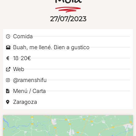
Mola
27/07/2023
Comida
Buah, me llené. Bien a gustico
18-20€
Web
@ramenshifu
Menú / Carta
Zaragoza