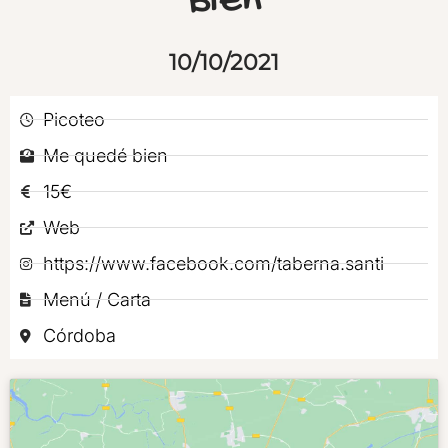
Bien
10/10/2021
Picoteo
Me quedé bien
15€
Web
https://www.facebook.com/taberna.santi
Menú / Carta
Córdoba