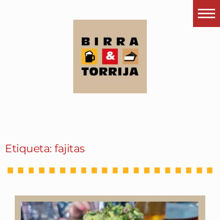
Portada
¿Esto que es pués?
Últimas visitas
Todos los garitos
Se me apetece…
Por el mundo
Etiqueta: fajitas
Contactar
Instagram