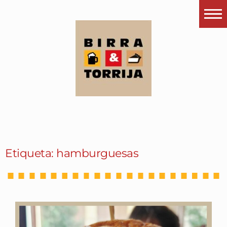
Portada
¿Esto que es pués?
Últimas visitas
Todos los garitos
Se me apetece…
Por el mundo
Etiqueta: hamburguesas
Contactar
Instagram