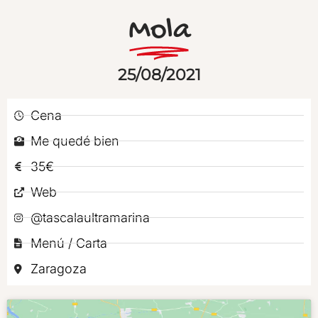
Mola
25/08/2021
Cena
Me quedé bien
35€
Web
@tascalaultramarina
Menú / Carta
Zaragoza