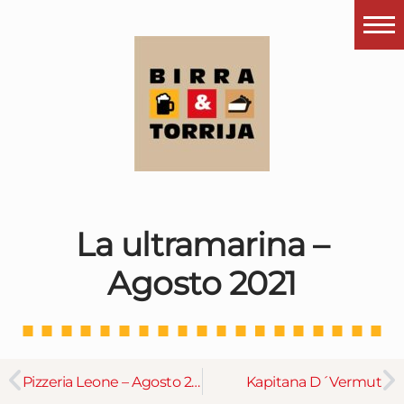
Portada
¿Esto que es pués?
Últimas visitas
Todos los garitos
Se me apetece…
La ultramarina –
Por el mundo
Agosto 2021
Contactar
Instagram
Pizzeria Leone – Agosto 2021
Kapitana D´Vermut