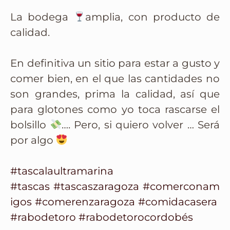
La bodega
amplia, con producto de
calidad.
En definitiva un sitio para estar a gusto y
comer bien, en el que las cantidades no
son grandes, prima la calidad, así que
para glotones como yo toca rascarse el
bolsillo
…. Pero, si quiero volver … Será
por algo
#tascalaultramarina
#tascas
#tascaszaragoza
#comerconam
igos
#comerenzaragoza
#comidacasera
#rabodetoro
#rabodetorocordobés