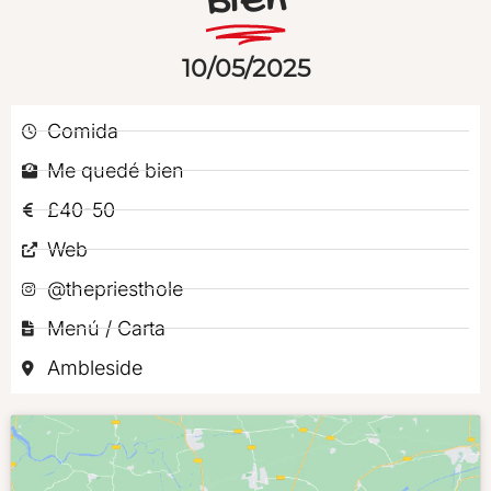
Bien
10/05/2025
Comida
Me quedé bien
£40-50
Web
@thepriesthole
Menú / Carta
Ambleside