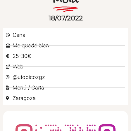
Mola
18/07/2022
Cena
Me quedé bien
25-30€
Web
@utopicozgz
Menú / Carta
Zaragoza