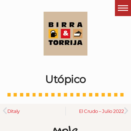
Portada
¿Esto que es pués?
Últimas visitas
Todos los garitos
Se me apetece…
Utópico
Por el mundo
Contactar
Instagram
Ditaly
El Crudo – Julio 2022