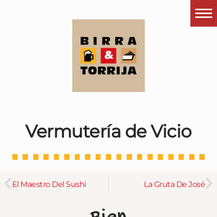
Portada
¿Esto que es pués?
Últimas visitas
Todos los garitos
Se me apetece…
Vermutería de Vicio
Por el mundo
Contactar
Instagram
El Maestro Del Sushi
La Gruta De José