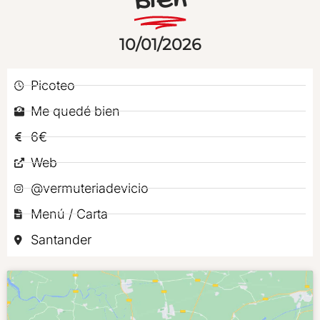
Bien
10/01/2026
Picoteo
Me quedé bien
6€
Web
@vermuteriadevicio
Menú / Carta
Santander