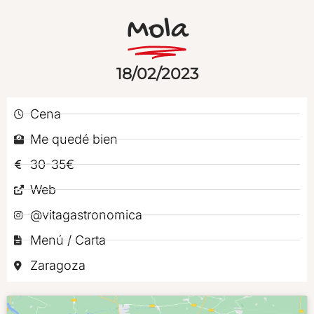
Mola
18/02/2023
Cena
Me quedé bien
30-35€
Web
@vitagastronomica
Menú / Carta
Zaragoza