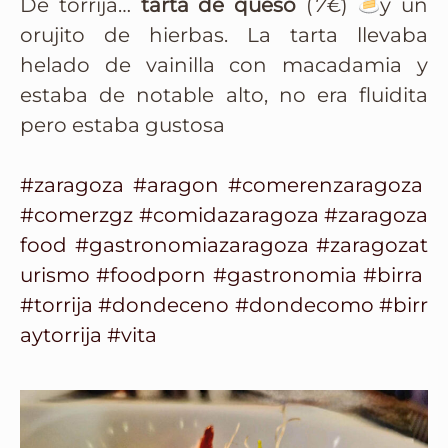
De torrija…
tarta de queso
(
7€
)
y un
orujito de hierbas. La tarta llevaba
helado de vainilla con macadamia y
estaba de notable alto, no era fluidita
pero estaba gustosa
#zaragoza
#aragon
#comerenzaragoza
#comerzgz
#comidazaragoza
#zaragoza
food
#gastronomiazaragoza
#zaragozat
urismo
#foodporn
#gastronomia
#birra
#torrija
#dondeceno
#dondecomo
#birr
aytorrija
#vita