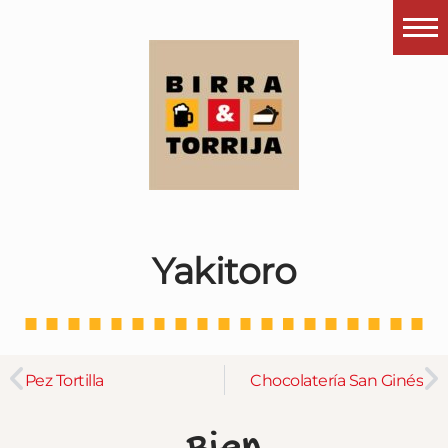
Portada
¿Esto que es pués?
Últimas visitas
Todos los garitos
Se me apetece…
Yakitoro
Por el mundo
Contactar
Instagram
Pez Tortilla
Chocolatería San Ginés