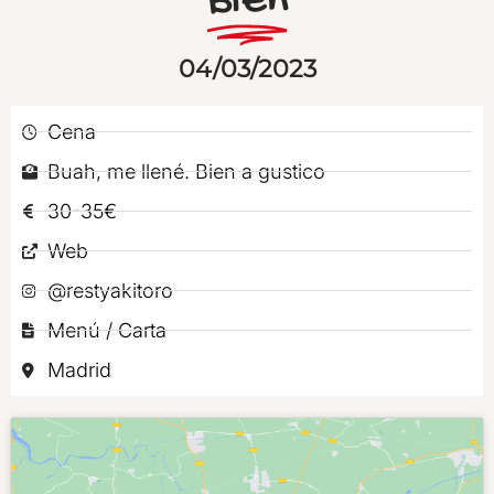
Bien
04/03/2023
Cena
Buah, me llené. Bien a gustico
30-35€
Web
@restyakitoro
Menú / Carta
Madrid