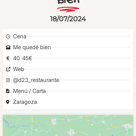
Bien
18/07/2024
Cena
Me quedé bien
40-45€
Web
@d23_restaurante
Menú / Carta
Zaragoza