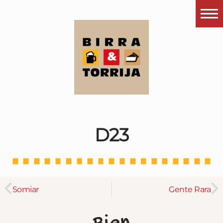
Portada
¿Esto que es pués?
Últimas visitas
Todos los garitos
Se me apetece…
D23
Por el mundo
Contactar
Instagram
Somiar
Gente Rara