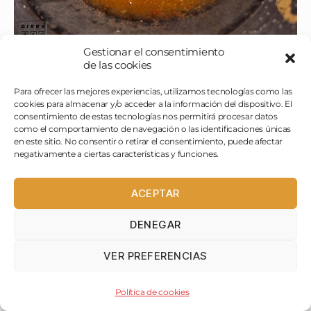
Gestionar el consentimiento
de las cookies
CODORNIZ A LA SAL CON TROMPETA
Para ofrecer las mejores experiencias, utilizamos tecnologías como las
NEGRA Y ESPINACA
cookies para almacenar y/o acceder a la información del dispositivo. El
consentimiento de estas tecnologías nos permitirá procesar datos
como el comportamiento de navegación o las identificaciones únicas
La pobre codorniz, bueno… lo que queda
en este sitio. No consentir o retirar el consentimiento, puede afectar
negativamente a ciertas características y funciones.
de ella, viene bien atada dentro de un
bloque de sal en donde se ha cocinado
ACEPTAR
lentamente. La presentan, la retiran y
nos la devuelven con sus mejores galas,
DENEGAR
bien lacada en la salsa de trompetillas.
VER PREFERENCIAS
Esto se come con las manos señores,
dejémonos de tontadas, hay que
Política de cookies
chupara cada hueso y que esté bien