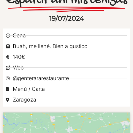
Esparcir ahí mis cenizas
19/07/2024
Cena
Buah, me llené. Bien a gustico
140€
Web
@genterararestaurante
Menú / Carta
Zaragoza