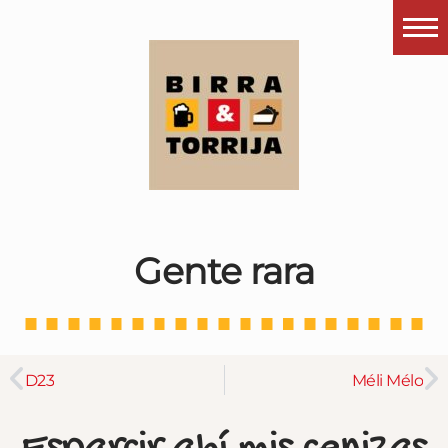
Portada
¿Esto que es pués?
Últimas visitas
Todos los garitos
Se me apetece…
Gente rara
Por el mundo
Contactar
Instagram
D23
Méli Mélo