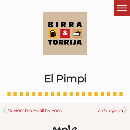
Portada
¿Esto que es pués?
Últimas visitas
Todos los garitos
Se me apetece…
El Pimpi
Por el mundo
Contactar
Instagram
Noviembre Healthy Food
La Peregrina