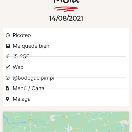
Mola
14/08/2021
Picoteo
Me quedé bien
15-25€
Web
@bodegaelpimpi
Menú / Carta
Málaga