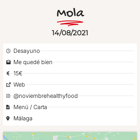
Mola
14/08/2021
Desayuno
Me quedé bien
15€
Web
@noviembrehealthyfood
Menú / Carta
Málaga