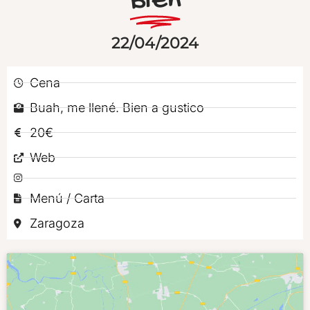
Bien
22/04/2024
Cena
Buah, me llené. Bien a gustico
20€
Web
Menú / Carta
Zaragoza