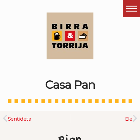
Portada
¿Esto que es pués?
Últimas visitas
Todos los garitos
Se me apetece…
Casa Pan
Por el mundo
Contactar
Instagram
Sentideta
Ele