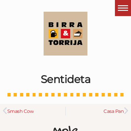
Portada
¿Esto que es pués?
Últimas visitas
Todos los garitos
Se me apetece…
Sentideta
Por el mundo
Contactar
Instagram
Smash Cow
Casa Pan