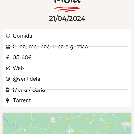
Mola
21/04/2024
Comida
Buah, me llené. Bien a gustico
35-40€
Web
@sentideta
Menú / Carta
Torrent