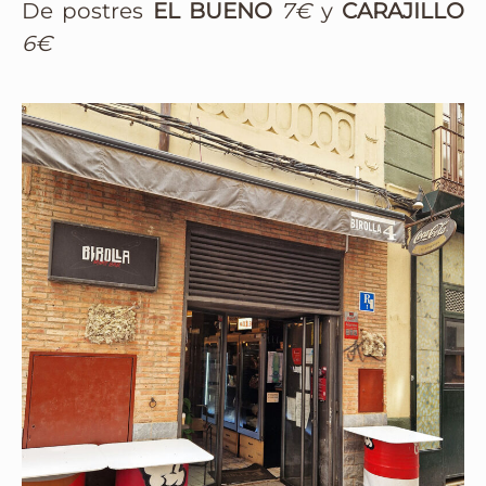
De postres
EL BUENO
7€
y
CARAJILLO
6€