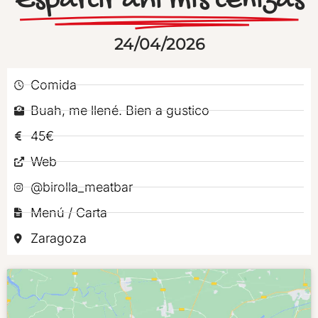
Esparcir ahí mis cenizas
24/04/2026
Comida
Buah, me llené. Bien a gustico
45€
Web
@birolla_meatbar
Menú / Carta
Zaragoza